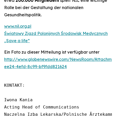
etwa
200.000 Mitgliedern
spielt NIL eine wichtige
Rolle bei der Gestaltung der nationalen
Gesundheitspolitik.
www.nil.org.pl
Światowy Zjazd Polonijnych Środowisk Medycznych
„Save a life”
Ein Foto zu dieser Mitteilung ist verfügbar unter
http://www.globenewswire.com/NewsRoom/Attachme
ee24-4efd-8c99-bf9fdd821624
KONTAKT:

Iwona Kania

Acting Head of Communications

Naczelna Izba Lekarska/Polnische Ärztekammer