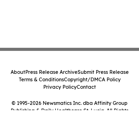
About
Press Release Archive
Submit Press Release
Terms & Conditions
Copyright/DMCA Policy
Privacy Policy
Contact
© 1995-2026 Newsmatics Inc. dba Affinity Group
Publishing & Daily Healthcare St. Lucia. All Rights
Reserved.
Cookie Settings / Your Privacy Choices