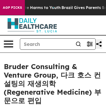
nd to Abate Harms to Youth
Brazil Gives Parents Socia
AGP PICKS
Bruder Consulting &
Venture Group, 다크 호스 컨
설팅의 재생의학
(Regenerative Medicine) 부
문으로 편입